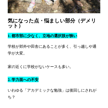
気になった点・悩ましい部分（デメリ
ット）
1. 都市部に少なく、立地の選択肢が狭い
学校が郊外や田舎にあることが多く、引っ越しや通
学が大変。
家の近くに学校がないケースも多い。
2. 学力面への不安
いわゆる「アカデミックな勉強」は後回しにされが
ち？